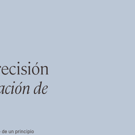
recisión
ación de
 de un principio