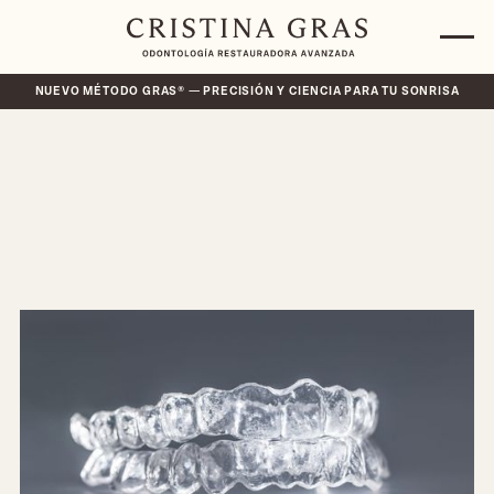
NUEVO MÉTODO GRAS® — PRECISIÓN Y CIENCIA PARA TU SONRISA