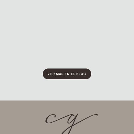
JUL 4, 2023
Consejos para que tu
blanqueamiento dental dure más
tiempo
VER MÁS EN EL BLOG