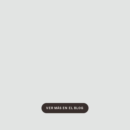
DEC 18, 2025
Método GRAS®: el protocolo clínico
que ofrece restauraciones estables,
precisas y funcionales
VER MÁS EN EL BLOG