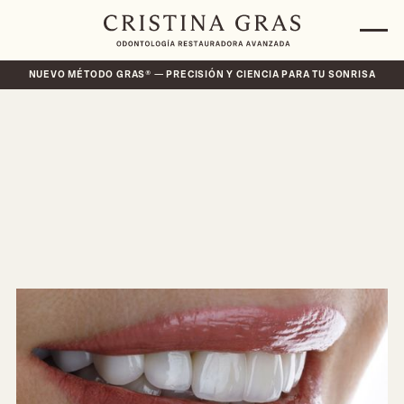
NUEVO MÉTODO GRAS® — PRECISIÓN Y CIENCIA PARA TU SONRISA